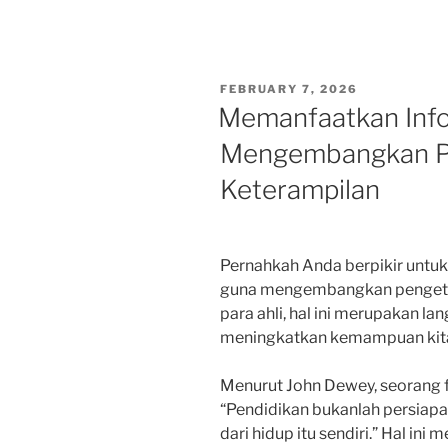
POSTED
FEBRUARY 7, 2026
ON
Memanfaatkan Inf
Mengembangkan P
Keterampilan
Pernahkah Anda berpikir unt
guna mengembangkan pengeta
para ahli, hal ini merupakan l
meningkatkan kemampuan kita 
Menurut John Dewey, seorang fi
“Pendidikan bukanlah persiapa
dari hidup itu sendiri.” Hal in