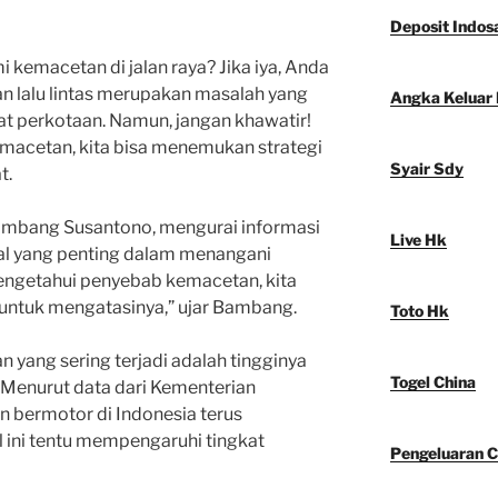
Deposit Indos
kemacetan di jalan raya? Jika iya, Anda
an lalu lintas merupakan masalah yang
Angka Keluar
at perkotaan. Namun, jangan khawatir!
macetan, kita bisa menemukan strategi
Syair Sdy
t.
Bambang Susantono, mengurai informasi
Live Hk
l yang penting dalam menangani
mengetahui penyebab kemacetan, kita
t untuk mengatasinya,” ujar Bambang.
Toto Hk
 yang sering terjadi adalah tingginya
Togel China
. Menurut data dari Kementerian
 bermotor di Indonesia terus
l ini tentu mempengaruhi tingkat
Pengeluaran C