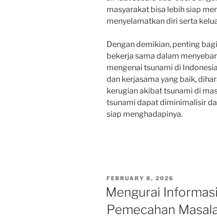
masyarakat bisa lebih siap m
menyelamatkan diri serta kelua
Dengan demikian, penting bag
bekerja sama dalam menyebark
mengenai tsunami di Indonesia
dan kerjasama yang baik, diha
kerugian akibat tsunami di m
tsunami dapat diminimalisir d
siap menghadapinya.
POSTED
FEBRUARY 8, 2026
ON
Mengurai Informasi
Pemecahan Masalah