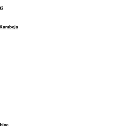
at
 Kamboja
hina