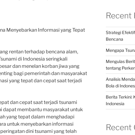
Recent 
ana Menyebarkan Informasi yang Tepat
Strategi Efekt
Bencana
Mengapa Tsunam
ang rentan terhadap bencana alam,
Tsunami di Indonesia seringkali
Mengulas Berit
esar dan menelan korban jiwa yang
tentang Perke
, penting bagi pemerintah dan masyarakat
Analisis Mend
si yang tepat dan cepat saat terjadi
Bola di Indones
Berita Terkini:
pat dan cepat saat terjadi tsunami
Indonesia
 ini dapat membantu masyarakat untuk
kah yang tepat dalam menghadapi
cara untuk menyebarkan informasi
Recent
 peringatan dini tsunami yang telah