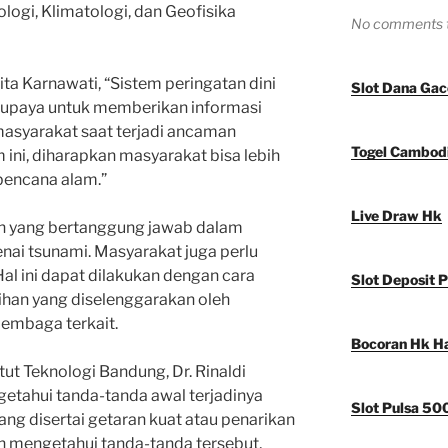
logi, Klimatologi, dan Geofisika
No comments t
a Karnawati, “Sistem peringatan dini
Slot Dana Gac
 upaya untuk memberikan informasi
masyarakat saat terjadi ancaman
Togel Cambod
ini, diharapkan masyarakat bisa lebih
 bencana alam.”
Live Draw Hk
h yang bertanggung jawab dalam
ai tsunami. Masyarakat juga perlu
 Hal ini dapat dilakukan dengan cara
Slot Deposit P
tihan yang diselenggarakan oleh
embaga terkait.
Bocoran Hk Har
tut Teknologi Bandung, Dr. Rinaldi
getahui tanda-tanda awal terjadinya
Slot Pulsa 50
ng disertai getaran kuat atau penarikan
gan mengetahui tanda-tanda tersebut,