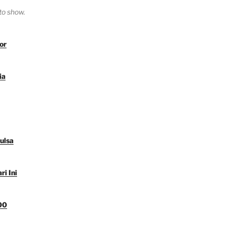
o show.
or
ia
ulsa
i Ini
00