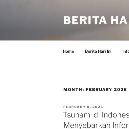
Skip
to
BERITA HAR
content
Home
Berita Hari Ini
Inf
MONTH:
FEBRUARY 2026
POSTED
FEBRUARY 9, 2026
ON
Tsunami di Indones
Menyebarkan Infor