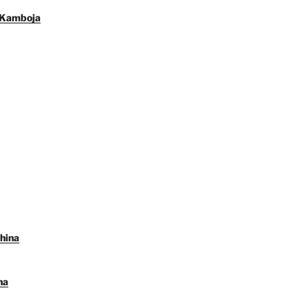
 Kamboja
hina
na