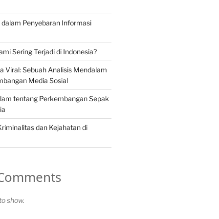
if dalam Penyebaran Informasi
i Sering Terjadi di Indonesia?
a Viral: Sebuah Analisis Mendalam
mbangan Media Sosial
alam tentang Perkembangan Sepak
ia
 Kriminalitas dan Kejahatan di
 Comments
o show.