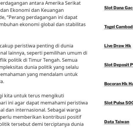
perdagangan antara Amerika Serikat
Slot Dana Gac
Badan Ekonomi dan Keuangan
rde, “Perang perdagangan ini dapat
buhan ekonomi global dan stabilitas
Togel Cambod
encakup peristiwa penting di dunia
Live Draw Hk
onal lainnya, seperti pemilihan umum di
lik politik di Timur Tengah. Semua
Slot Deposit P
pleksitas dunia politik yang selalu
pemahaman yang mendalam untuk
a.
Bocoran Hk Har
i kita untuk terus mengikuti
hari ini agar dapat memahami peristiwa
Slot Pulsa 50
nal dan internasional. Sebagai warga
 perlu memberikan kontribusi positif
Data Taiwan
itik tersebut demi terciptanya dunia