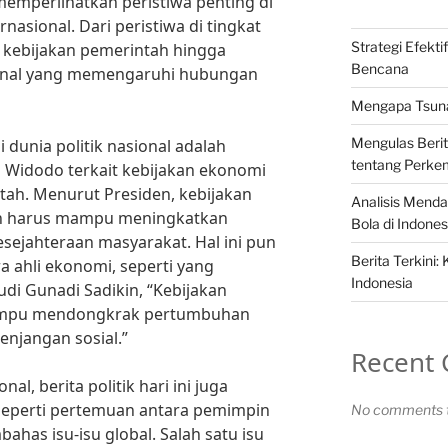
i memperlihatkan peristiwa penting di
rnasional. Dari peristiwa di tingkat
Strategi Efekt
kebijakan pemerintah hingga
Bencana
sional yang memengaruhi hubungan
Mengapa Tsunam
Mengulas Berit
i dunia politik nasional adalah
tentang Perke
o Widodo terkait kebijakan ekonomi
tah. Menurut Presiden, kebijakan
Analisis Mend
an harus mampu meningkatkan
Bola di Indones
ejahteraan masyarakat. Hal ini pun
Berita Terkini:
 ahli ekonomi, seperti yang
Indonesia
di Gunadi Sadikin, “Kebijakan
ampu mendongkrak pertumbuhan
njangan sosial.”
Recent
onal, berita politik hari ini juga
seperti pertemuan antara pemimpin
No comments t
has isu-isu global. Salah satu isu