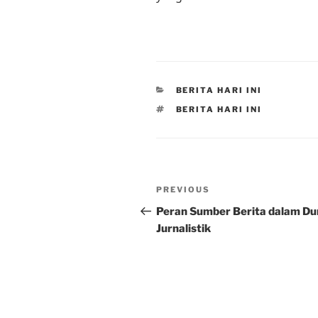
CATEGORIES
BERITA HARI INI
TAGS
BERITA HARI INI
Post
Previous
PREVIOUS
navigation
Post
Peran Sumber Berita dalam Du
Jurnalistik