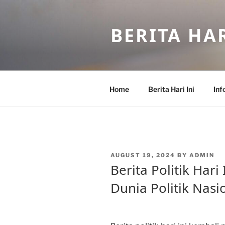
Skip
to
BERITA HAR
content
Home
Berita Hari Ini
Inf
POSTED
AUGUST 19, 2024
BY
ADMIN
ON
Berita Politik Hari 
Dunia Politik Nasi