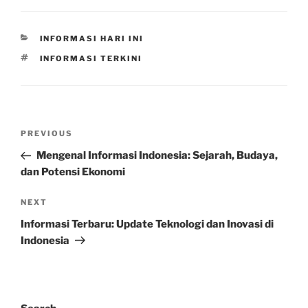
CATEGORIES
INFORMASI HARI INI
TAGS
INFORMASI TERKINI
Post
Previous
PREVIOUS
navigation
Post
Mengenal Informasi Indonesia: Sejarah, Budaya,
dan Potensi Ekonomi
Next
NEXT
Post
Informasi Terbaru: Update Teknologi dan Inovasi di
Indonesia