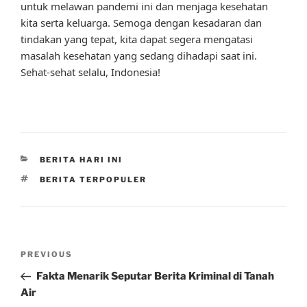
untuk melawan pandemi ini dan menjaga kesehatan
kita serta keluarga. Semoga dengan kesadaran dan
tindakan yang tepat, kita dapat segera mengatasi
masalah kesehatan yang sedang dihadapi saat ini.
Sehat-sehat selalu, Indonesia!
CATEGORIES
BERITA HARI INI
TAGS
BERITA TERPOPULER
Post
Previous
PREVIOUS
navigation
Post
Fakta Menarik Seputar Berita Kriminal di Tanah
Air