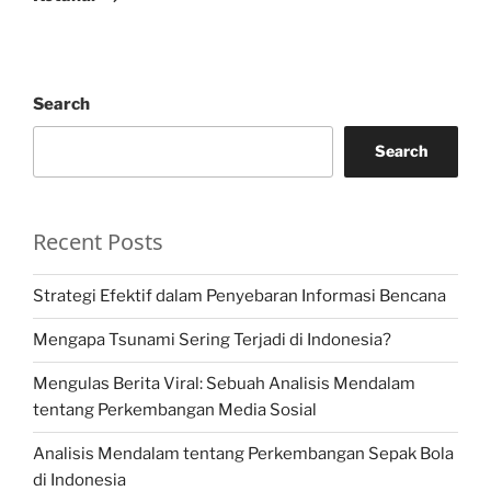
Search
Search
Recent Posts
Strategi Efektif dalam Penyebaran Informasi Bencana
Mengapa Tsunami Sering Terjadi di Indonesia?
Mengulas Berita Viral: Sebuah Analisis Mendalam
tentang Perkembangan Media Sosial
Analisis Mendalam tentang Perkembangan Sepak Bola
di Indonesia