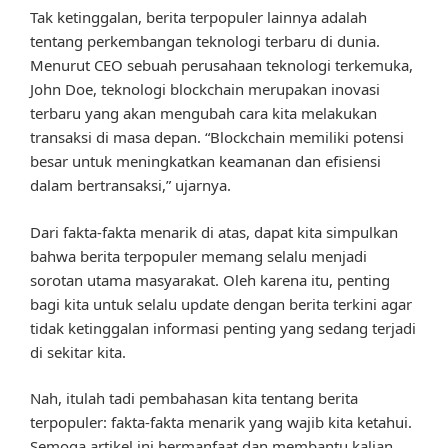
Tak ketinggalan, berita terpopuler lainnya adalah
tentang perkembangan teknologi terbaru di dunia.
Menurut CEO sebuah perusahaan teknologi terkemuka,
John Doe, teknologi blockchain merupakan inovasi
terbaru yang akan mengubah cara kita melakukan
transaksi di masa depan. “Blockchain memiliki potensi
besar untuk meningkatkan keamanan dan efisiensi
dalam bertransaksi,” ujarnya.
Dari fakta-fakta menarik di atas, dapat kita simpulkan
bahwa berita terpopuler memang selalu menjadi
sorotan utama masyarakat. Oleh karena itu, penting
bagi kita untuk selalu update dengan berita terkini agar
tidak ketinggalan informasi penting yang sedang terjadi
di sekitar kita.
Nah, itulah tadi pembahasan kita tentang berita
terpopuler: fakta-fakta menarik yang wajib kita ketahui.
Semoga artikel ini bermanfaat dan membantu kalian