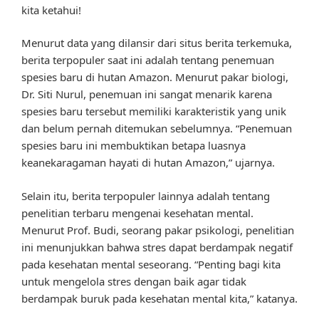
kita ketahui!
Menurut data yang dilansir dari situs berita terkemuka,
berita terpopuler saat ini adalah tentang penemuan
spesies baru di hutan Amazon. Menurut pakar biologi,
Dr. Siti Nurul, penemuan ini sangat menarik karena
spesies baru tersebut memiliki karakteristik yang unik
dan belum pernah ditemukan sebelumnya. “Penemuan
spesies baru ini membuktikan betapa luasnya
keanekaragaman hayati di hutan Amazon,” ujarnya.
Selain itu, berita terpopuler lainnya adalah tentang
penelitian terbaru mengenai kesehatan mental.
Menurut Prof. Budi, seorang pakar psikologi, penelitian
ini menunjukkan bahwa stres dapat berdampak negatif
pada kesehatan mental seseorang. “Penting bagi kita
untuk mengelola stres dengan baik agar tidak
berdampak buruk pada kesehatan mental kita,” katanya.