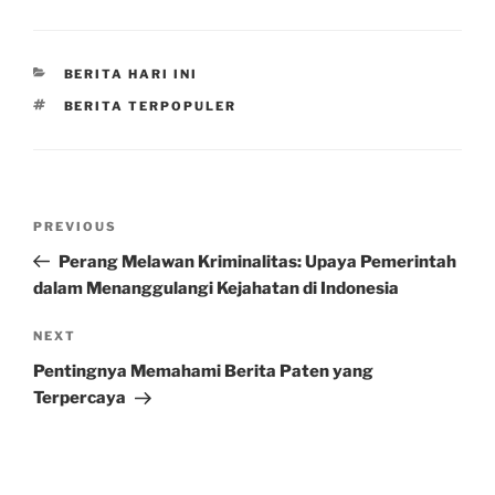
CATEGORIES
BERITA HARI INI
TAGS
BERITA TERPOPULER
Post
Previous
PREVIOUS
navigation
Post
Perang Melawan Kriminalitas: Upaya Pemerintah
dalam Menanggulangi Kejahatan di Indonesia
Next
NEXT
Post
Pentingnya Memahami Berita Paten yang
Terpercaya