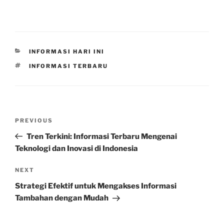
CATEGORIES
INFORMASI HARI INI
TAGS
INFORMASI TERBARU
Post
Previous
PREVIOUS
navigation
Post
Tren Terkini: Informasi Terbaru Mengenai
Teknologi dan Inovasi di Indonesia
Next
NEXT
Post
Strategi Efektif untuk Mengakses Informasi
Tambahan dengan Mudah