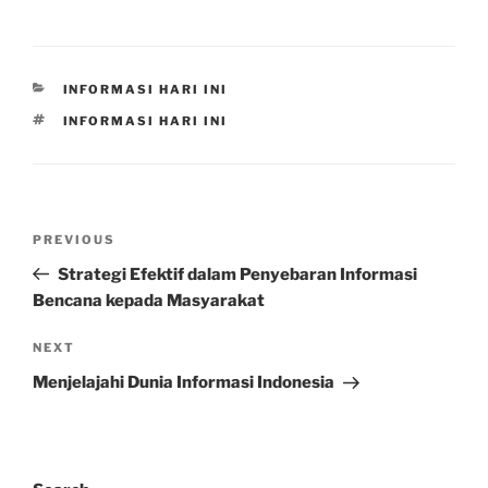
CATEGORIES
INFORMASI HARI INI
TAGS
INFORMASI HARI INI
Post
Previous
PREVIOUS
navigation
Post
Strategi Efektif dalam Penyebaran Informasi
Bencana kepada Masyarakat
Next
NEXT
Post
Menjelajahi Dunia Informasi Indonesia