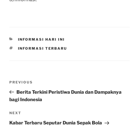
CATEGORIES
INFORMASI HARI INI
TAGS
INFORMASI TERBARU
Post
Previous
PREVIOUS
navigation
Post
Berita Terkini Peristiwa Dunia dan Dampaknya
bagi Indonesia
Next
NEXT
Post
Kabar Terbaru Seputar Dunia Sepak Bola