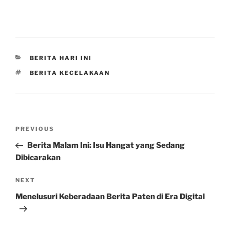
CATEGORIES
BERITA HARI INI
TAGS
BERITA KECELAKAAN
Post
Previous
PREVIOUS
navigation
Post
Berita Malam Ini: Isu Hangat yang Sedang
Dibicarakan
Next
NEXT
Post
Menelusuri Keberadaan Berita Paten di Era Digital