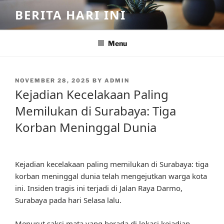
Skip
BERITA HARI INI
to
content
Menu
POSTED
NOVEMBER 28, 2025
BY
ADMIN
ON
Kejadian Kecelakaan Paling
Memilukan di Surabaya: Tiga
Korban Meninggal Dunia
Kejadian kecelakaan paling memilukan di Surabaya: tiga
korban meninggal dunia telah mengejutkan warga kota
ini. Insiden tragis ini terjadi di Jalan Raya Darmo,
Surabaya pada hari Selasa lalu.
Menurut saksi mata yang berada di lokasi kejadian,