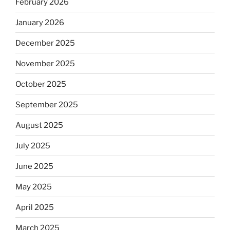
February 2026
January 2026
December 2025
November 2025
October 2025
September 2025
August 2025
July 2025
June 2025
May 2025
April 2025
March 2025