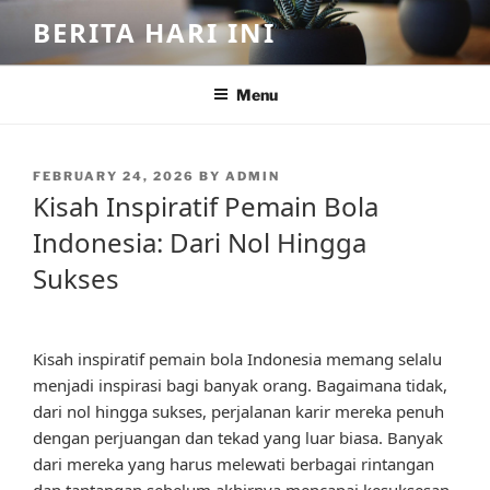
Skip
BERITA HARI INI
to
content
Menu
POSTED
FEBRUARY 24, 2026
BY
ADMIN
ON
Kisah Inspiratif Pemain Bola
Indonesia: Dari Nol Hingga
Sukses
Kisah inspiratif pemain bola Indonesia memang selalu
menjadi inspirasi bagi banyak orang. Bagaimana tidak,
dari nol hingga sukses, perjalanan karir mereka penuh
dengan perjuangan dan tekad yang luar biasa. Banyak
dari mereka yang harus melewati berbagai rintangan