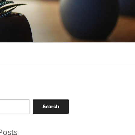
Search
Posts