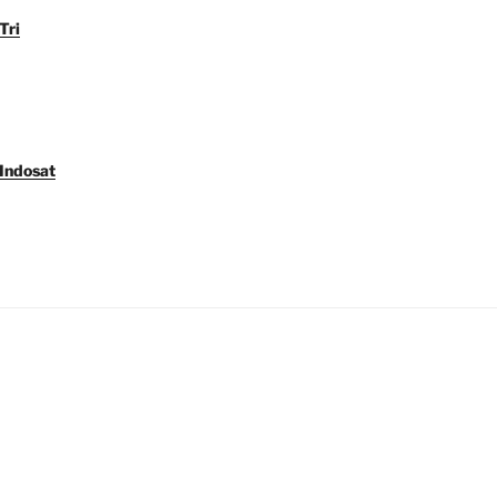
Tri
 Indosat