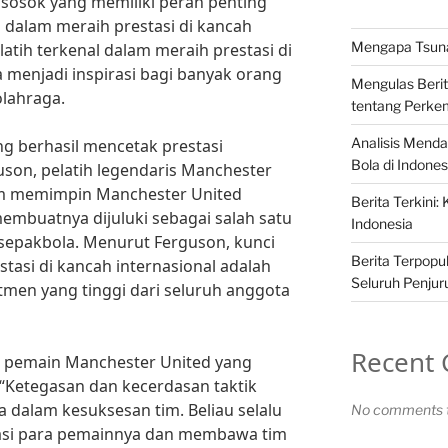
 sosok yang memiliki peran penting
dalam meraih prestasi di kancah
Mengapa Tsunam
latih terkenal dalam meraih prestasi di
 menjadi inspirasi bagi banyak orang
Mengulas Berit
olahraga.
tentang Perke
Analisis Mend
ang berhasil mencetak prestasi
Bola di Indones
uson, pelatih legendaris Manchester
am memimpin Manchester United
Berita Terkini:
membuatnya dijuluki sebagai salah satu
Indonesia
 sepakbola. Menurut Ferguson, kunci
Berita Terpopul
tasi di kancah internasional adalah
Seluruh Penjur
mitmen yang tinggi dari seluruh anggota
Recent
n pemain Manchester United yang
 “Ketegasan dan kecerdasan taktik
 dalam kesuksesan tim. Beliau selalu
No comments t
asi para pemainnya dan membawa tim