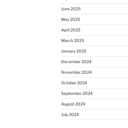
June 2025
May 2025
April 2025
March 2025
January 2025
December 2024
November 2024
October 2024
September 2024
August 2024
July 2024