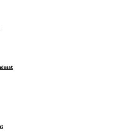
y
ndosat
at