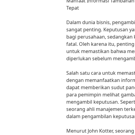
Manfaat Informasi Tambahan
Tepat
Dalam dunia bisnis, pengamb
sangat penting. Keputusan y
bagi perusahaan, sedangkan 
fatal. Oleh karena itu, penti
untuk memastikan bahwa mer
diperlukan sebelum mengamb
Salah satu cara untuk memast
dengan memanfaatkan inform
dapat memberikan sudut pa
para pemimpin melihat gamba
mengambil keputusan. Seperti
seorang ahli manajemen terke
dalam pengambilan keputusan
Menurut John Kotter, seoran