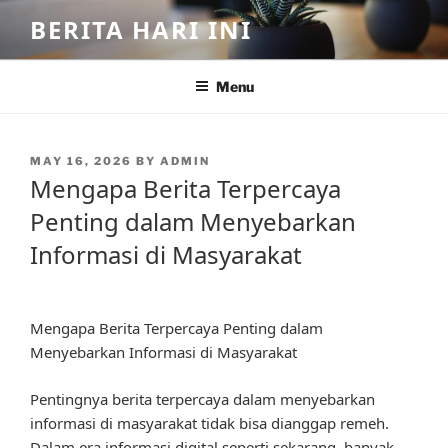
Skip
BERITA HARI INI
to
content
Menu
POSTED
MAY 16, 2026
BY
ADMIN
ON
Mengapa Berita Terpercaya
Penting dalam Menyebarkan
Informasi di Masyarakat
Mengapa Berita Terpercaya Penting dalam
Menyebarkan Informasi di Masyarakat
Pentingnya berita terpercaya dalam menyebarkan
informasi di masyarakat tidak bisa dianggap remeh.
Dalam era informasi digital seperti sekarang, banyak