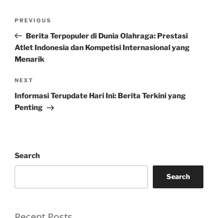
Post
Previous
PREVIOUS
navigation
Post
Berita Terpopuler di Dunia Olahraga: Prestasi
Atlet Indonesia dan Kompetisi Internasional yang
Menarik
Next
NEXT
Post
Informasi Terupdate Hari Ini: Berita Terkini yang
Penting
Search
Search
Recent Posts