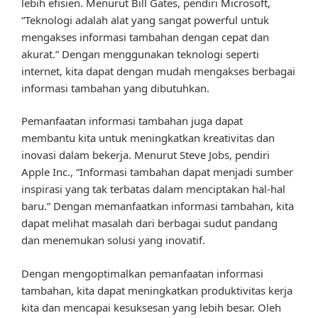
lebih efisien. Menurut Bill Gates, pendiri Microsoft,
“Teknologi adalah alat yang sangat powerful untuk
mengakses informasi tambahan dengan cepat dan
akurat.” Dengan menggunakan teknologi seperti
internet, kita dapat dengan mudah mengakses berbagai
informasi tambahan yang dibutuhkan.
Pemanfaatan informasi tambahan juga dapat
membantu kita untuk meningkatkan kreativitas dan
inovasi dalam bekerja. Menurut Steve Jobs, pendiri
Apple Inc., “Informasi tambahan dapat menjadi sumber
inspirasi yang tak terbatas dalam menciptakan hal-hal
baru.” Dengan memanfaatkan informasi tambahan, kita
dapat melihat masalah dari berbagai sudut pandang
dan menemukan solusi yang inovatif.
Dengan mengoptimalkan pemanfaatan informasi
tambahan, kita dapat meningkatkan produktivitas kerja
kita dan mencapai kesuksesan yang lebih besar. Oleh