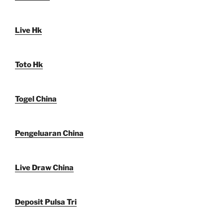
Live Hk
Toto Hk
Togel China
Pengeluaran China
Live Draw China
Deposit Pulsa Tri