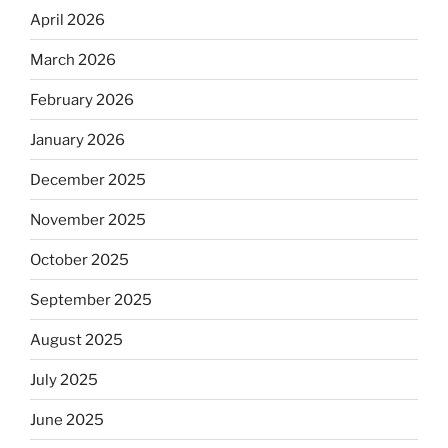
April 2026
March 2026
February 2026
January 2026
December 2025
November 2025
October 2025
September 2025
August 2025
July 2025
June 2025