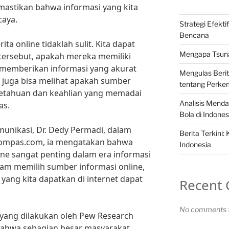
mastikan bahwa informasi yang kita
caya.
Strategi Efekt
Bencana
ita online tidaklah sulit. Kita dapat
Mengapa Tsunam
 tersebut, apakah mereka memiliki
 memberikan informasi yang akurat
Mengulas Berit
ta juga bisa melihat apakah sumber
tentang Perke
ngetahuan dan keahlian yang memadai
Analisis Mend
as.
Bola di Indones
unikasi, Dr. Dedy Permadi, dalam
Berita Terkini:
ompas.com, ia mengatakan bahwa
Indonesia
line sangat penting dalam era informasi
 dalam memilih sumber informasi online,
yang kita dapatkan di internet dapat
Recent
No comments t
n yang dilakukan oleh Pew Research
ahwa sebagian besar masyarakat