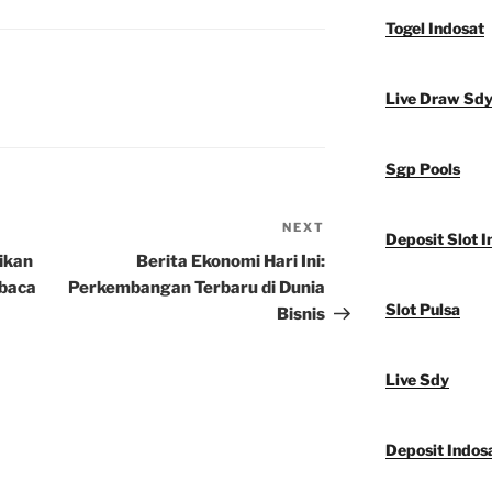
Togel Indosat
Live Draw Sd
Sgp Pools
NEXT
Next
Deposit Slot I
Post
ikan
Berita Ekonomi Hari Ini:
mbaca
Perkembangan Terbaru di Dunia
Slot Pulsa
Bisnis
Live Sdy
Deposit Indos