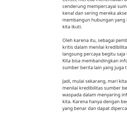
cenderung mempercayai sumb
kenal dan sering mereka akse
membangun hubungan yang ba
kita ikuti.
Oleh karena itu, sebagai pemb
kritis dalam menilai kredibili
langsung percaya begitu saja t
Kita bisa membandingkan inf
sumber berita lain yang juga 
Jadi, mulai sekarang, mari k
menilai kredibilitas sumber be
waspada dalam menyaring inf
kita. Karena hanya dengan be
yang benar dan dapat diperca