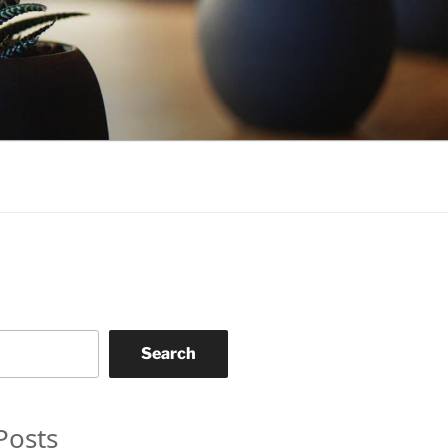
Search
Posts