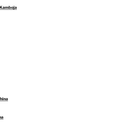
 Kamboja
hina
na