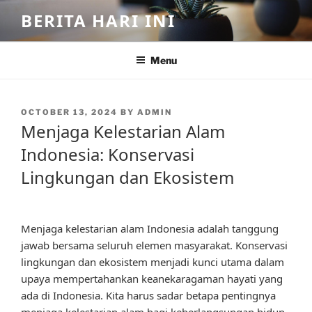
Skip
BERITA HARI INI
to
content
Menu
POSTED
OCTOBER 13, 2024
BY
ADMIN
ON
Menjaga Kelestarian Alam
Indonesia: Konservasi
Lingkungan dan Ekosistem
Menjaga kelestarian alam Indonesia adalah tanggung
jawab bersama seluruh elemen masyarakat. Konservasi
lingkungan dan ekosistem menjadi kunci utama dalam
upaya mempertahankan keanekaragaman hayati yang
ada di Indonesia. Kita harus sadar betapa pentingnya