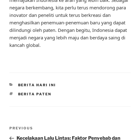
negara berkembang, kita perlu terus mendorong para
inovator dan peneliti untuk terus berkreasi dan
menghasilkan penemuan-penemuan baru yang dapat
dilindungi oleh paten. Dengan begitu, Indonesia dapat
menjadi negara yang lebih maju dan berdaya saing di
kancah global.
CATEGORIES
BERITA HARI INI
TAGS
BERITA PATEN
Post
Previous
PREVIOUS
navigation
Post
Kecelakaan Lalu Lintas: Faktor Penyebab dan