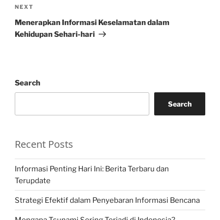
Next
NEXT
Post
Menerapkan Informasi Keselamatan dalam
Kehidupan Sehari-hari
Search
Search
Recent Posts
Informasi Penting Hari Ini: Berita Terbaru dan
Terupdate
Strategi Efektif dalam Penyebaran Informasi Bencana
Mengapa Tsunami Sering Terjadi di Indonesia?