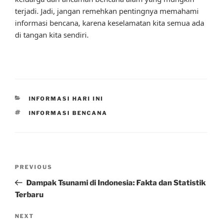
terjadi. Jadi, jangan remehkan pentingnya memahami
informasi bencana, karena keselamatan kita semua ada
di tangan kita sendiri.
CATEGORIES
INFORMASI HARI INI
TAGS
INFORMASI BENCANA
Post
Previous
PREVIOUS
navigation
Post
Dampak Tsunami di Indonesia: Fakta dan Statistik
Terbaru
Next
NEXT