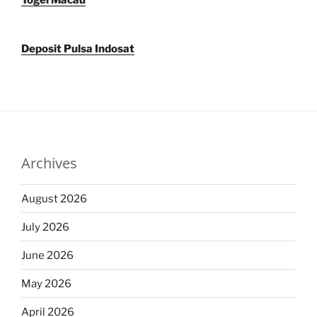
Togel Macau
Deposit Pulsa Indosat
Archives
August 2026
July 2026
June 2026
May 2026
April 2026