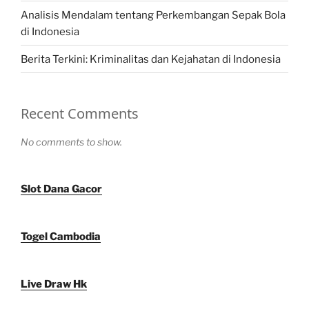
Analisis Mendalam tentang Perkembangan Sepak Bola
di Indonesia
Berita Terkini: Kriminalitas dan Kejahatan di Indonesia
Recent Comments
No comments to show.
Slot Dana Gacor
Togel Cambodia
Live Draw Hk