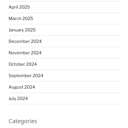
April 2025
March 2025
January 2025
December 2024
November 2024
October 2024
September 2024
August 2024
July 2024
Categories