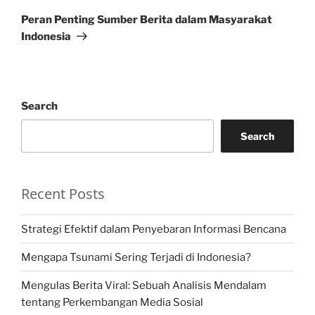
Post
Peran Penting Sumber Berita dalam Masyarakat
Indonesia
Search
Search
Recent Posts
Strategi Efektif dalam Penyebaran Informasi Bencana
Mengapa Tsunami Sering Terjadi di Indonesia?
Mengulas Berita Viral: Sebuah Analisis Mendalam
tentang Perkembangan Media Sosial