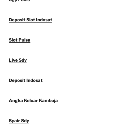
Deposit Slot Indosat
Slot Pulsa
Live Sdy
Deposit Indosat
Angka Keluar Kamboja
Syair Sdy