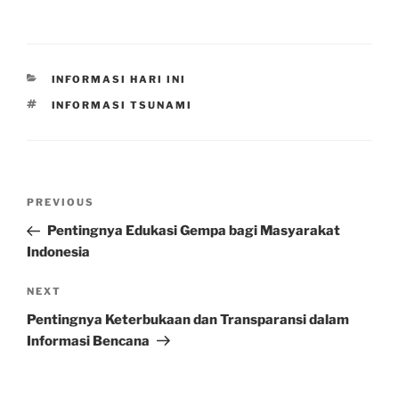
CATEGORIES
INFORMASI HARI INI
TAGS
INFORMASI TSUNAMI
Post
Previous
PREVIOUS
navigation
Post
Pentingnya Edukasi Gempa bagi Masyarakat
Indonesia
Next
NEXT
Post
Pentingnya Keterbukaan dan Transparansi dalam
Informasi Bencana