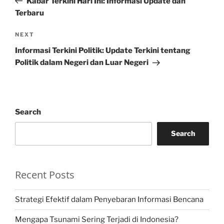
Kabar Terkini Hari Ini: Informasi Update dan
Terbaru
Next
NEXT
Post
Informasi Terkini Politik: Update Terkini tentang
Politik dalam Negeri dan Luar Negeri
Search
Search
Recent Posts
Strategi Efektif dalam Penyebaran Informasi Bencana
Mengapa Tsunami Sering Terjadi di Indonesia?