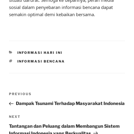
sosial dalam penyebaran informasi bencana dapat
semakin optimal demi kebaikan bersama.
CATEGORIES
INFORMASI HARI INI
TAGS
INFORMASI BENCANA
Post
Previous
PREVIOUS
navigation
Post
Dampak Tsunami Terhadap Masyarakat Indonesia
Next
NEXT
Post
Tantangan dan Peluang dalam Membangun Sistem
Informasi Indonesia yang Berkualitas