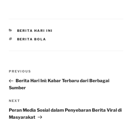
CATEGORIES
BERITA HARI INI
TAGS
BERITA BOLA
Post
Previous
PREVIOUS
navigation
Post
Berita Hari Ini: Kabar Terbaru dari Berbagai
Sumber
Next
NEXT
Post
Peran Media Sosial dalam Penyebaran Berita Viral di
Masyarakat