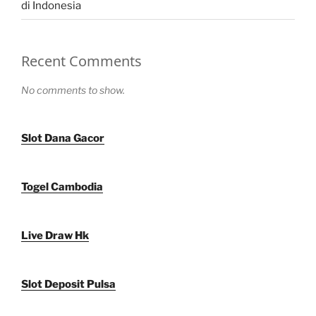
di Indonesia
Recent Comments
No comments to show.
Slot Dana Gacor
Togel Cambodia
Live Draw Hk
Slot Deposit Pulsa