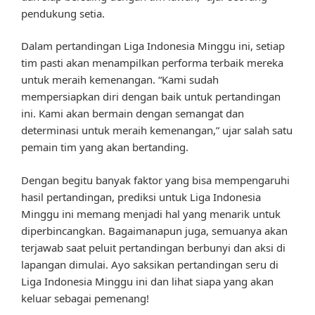
pendukung setia.
Dalam pertandingan Liga Indonesia Minggu ini, setiap
tim pasti akan menampilkan performa terbaik mereka
untuk meraih kemenangan. “Kami sudah
mempersiapkan diri dengan baik untuk pertandingan
ini. Kami akan bermain dengan semangat dan
determinasi untuk meraih kemenangan,” ujar salah satu
pemain tim yang akan bertanding.
Dengan begitu banyak faktor yang bisa mempengaruhi
hasil pertandingan, prediksi untuk Liga Indonesia
Minggu ini memang menjadi hal yang menarik untuk
diperbincangkan. Bagaimanapun juga, semuanya akan
terjawab saat peluit pertandingan berbunyi dan aksi di
lapangan dimulai. Ayo saksikan pertandingan seru di
Liga Indonesia Minggu ini dan lihat siapa yang akan
keluar sebagai pemenang!