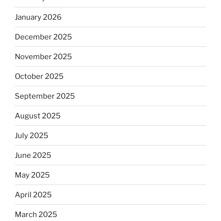
January 2026
December 2025
November 2025
October 2025
September 2025
August 2025
July 2025
June 2025
May 2025
April 2025
March 2025