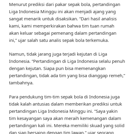
Menurut prediksi dari pakar sepak bola, pertandingan
Liga Indonesia Minggu ini akan menjadi ajang yang
sangat menarik untuk disaksikan. “Dari hasil analisis
kami, kami memperkirakan bahwa tim tuan rumah
akan keluar sebagai pemenang dalam pertandingan
ini,” ujar salah satu analis sepak bola terkemuka.
Namun, tidak jarang juga terjadi kejutan di Liga
Indonesia. “Pertandingan di Liga Indonesia selalu penuh
dengan kejutan. Siapa pun bisa memenangkan
pertandingan, tidak ada tim yang bisa dianggap remeh,”
tambahnya.
Para pendukung tim-tim sepak bola di Indonesia juga
tidak kalah antusias dalam memberikan prediksi untuk
pertandingan Liga Indonesia Minggu ini. “Saya yakin
tim kesayangan saya akan meraih kemenangan dalam
pertandingan kali ini. Mereka memiliki skuad yang solid
dan siap bersaing dengan tim lawan,” ujar seorang