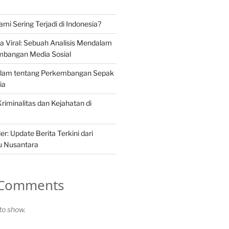
i Sering Terjadi di Indonesia?
a Viral: Sebuah Analisis Mendalam
mbangan Media Sosial
alam tentang Perkembangan Sepak
ia
 Kriminalitas dan Kejahatan di
er: Update Berita Terkini dari
u Nusantara
 Comments
o show.