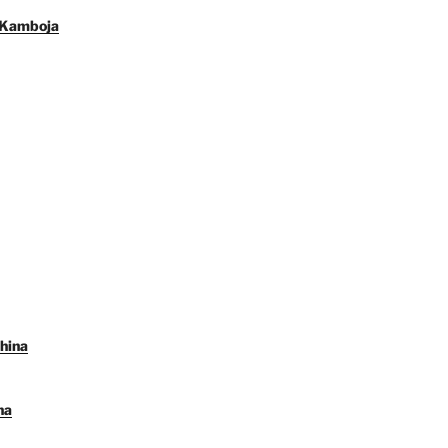
 Kamboja
hina
na