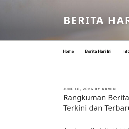
Skip
to
BERITA HAR
content
Home
Berita Hari Ini
Inf
POSTED
JUNE 18, 2026
BY
ADMIN
ON
Rangkuman Berita 
Terkini dan Terbar