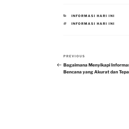
CATEGORIES
INFORMASI HARI INI
TAGS
INFORMASI HARI INI
Post
Previous
PREVIOUS
navigation
Post
Bagaimana Menyikapi Informa
Bencana yang Akurat dan Tepa