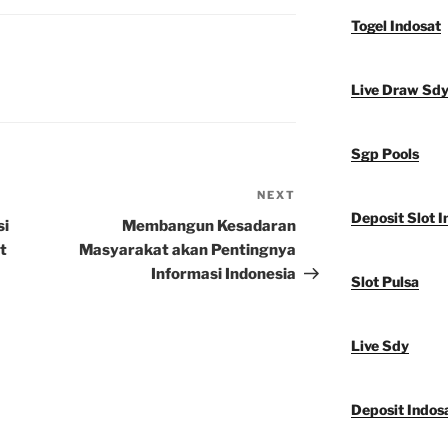
Togel Indosat
Live Draw Sd
Sgp Pools
NEXT
Next
Deposit Slot I
Post
si
Membangun Kesadaran
t
Masyarakat akan Pentingnya
Informasi Indonesia
Slot Pulsa
Live Sdy
Deposit Indos