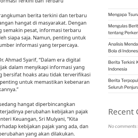
formasi Terkini dan Terbaru
Mengapa Tsunam
rangkuman berita terkini dan terbaru
angan hangat di masyarakat. Dengan
Mengulas Berit
 semakin pesat, informasi terbaru
tentang Perke
eh siapa saja. Namun, penting untuk
Analisis Mend
umber informasi yang terpercaya.
Bola di Indones
r. Ahmad Syarif, “Dalam era digital
Berita Terkini:
bijak dalam menyikapi informasi yang
Indonesia
 bersifat hoaks atau tidak terverifikasi
Berita Terpopul
, penting untuk memastikan kebenaran
Seluruh Penjur
kannya.”
ng sedang hangat diperbincangkan
Recent
terjadinya perubahan kebijakan pajak
teri Keuangan, Sri Mulyani, “Kita
rhadap kebijakan pajak yang ada, dan
No comments t
rubahan yang akan dilakukan.