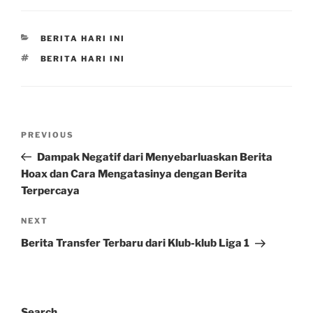
CATEGORIES
BERITA HARI INI
TAGS
BERITA HARI INI
Post
Previous
PREVIOUS
navigation
Post
Dampak Negatif dari Menyebarluaskan Berita
Hoax dan Cara Mengatasinya dengan Berita
Terpercaya
Next
NEXT
Post
Berita Transfer Terbaru dari Klub-klub Liga 1
Search