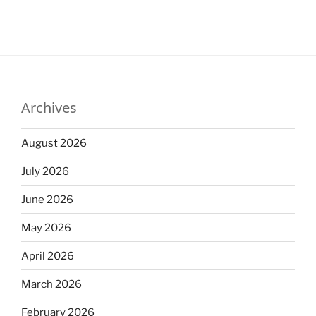
Archives
August 2026
July 2026
June 2026
May 2026
April 2026
March 2026
February 2026