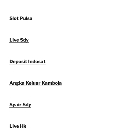
Slot Pulsa
Live Sdy
Deposit Indosat
Angka Keluar Kamboja
Syair Sdy
Live Hk