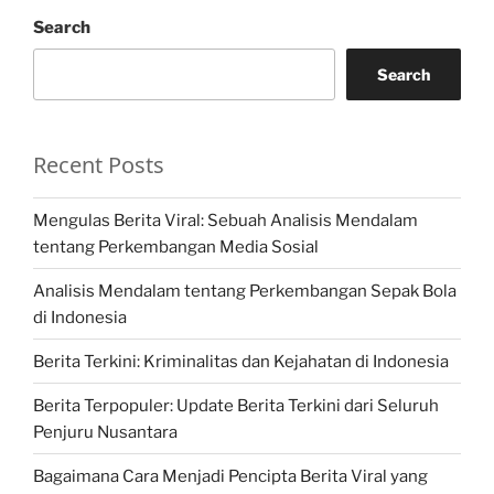
Search
Search
Recent Posts
Mengulas Berita Viral: Sebuah Analisis Mendalam
tentang Perkembangan Media Sosial
Analisis Mendalam tentang Perkembangan Sepak Bola
di Indonesia
Berita Terkini: Kriminalitas dan Kejahatan di Indonesia
Berita Terpopuler: Update Berita Terkini dari Seluruh
Penjuru Nusantara
Bagaimana Cara Menjadi Pencipta Berita Viral yang