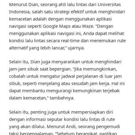
Menurut Dian, seorang ahli lalu lintas dari Universitas
Indonesia, salah satu strategi efektif untuk menghindari
kemacetan adalah dengan menggunakan aplikasi
navigasi seperti Google Maps atau Waze. “Dengan
menggunakan aplikasi navigasi ini, Anda dapat melihat
kondisi lalu lintas secara real-time dan menemukan rute
alternatif yang lebih lancar,” ujarnya.
Selain itu, Dian juga menyarankan untuk menghindari
jam-jam sibuk saat bepergian. “Jika memungkinkan,
cobalah untuk mengatur jadwal perjalanan di luar jam
sibuk, seperti menjelang atau sesudah jam kerja. Hal ini
dapat membantu mengurangi kemungkinan terjebak
dalam kemacetan,” tambahnya.
Selain itu, penting juga untuk mempersiapkan diri
dengan informasi seputar kondisi lalu lintas di rute
yang akan dilalui. Menurut Andi, seorang pengemudi
taksi berpengalaman, “Sebelum berangkat, pastikan