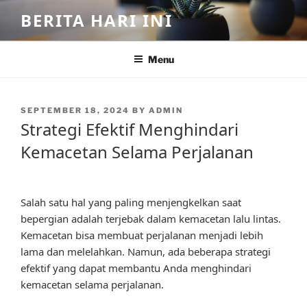
Skip
BERITA HARI INI
to
content
Menu
POSTED
SEPTEMBER 18, 2024
BY
ADMIN
ON
Strategi Efektif Menghindari
Kemacetan Selama Perjalanan
Salah satu hal yang paling menjengkelkan saat
bepergian adalah terjebak dalam kemacetan lalu lintas.
Kemacetan bisa membuat perjalanan menjadi lebih
lama dan melelahkan. Namun, ada beberapa strategi
efektif yang dapat membantu Anda menghindari
kemacetan selama perjalanan.