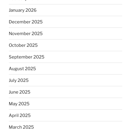
January 2026
December 2025
November 2025
October 2025
September 2025
August 2025
July 2025
June 2025
May 2025
April 2025
March 2025