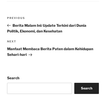
Post
Previous
PREVIOUS
navigation
Post
Berita Malam Ini: Update Terkini dari Dunia
Politik, Ekonomi, dan Kesehatan
Next
NEXT
Post
Manfaat Membaca Berita Paten dalam Kehidupan
Sehari-hari
Search
Search