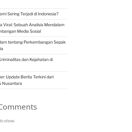
i Sering Terjadi di Indonesia?
a Viral: Sebuah Analisis Mendalam
mbangan Media Sosial
alam tentang Perkembangan Sepak
ia
 Kriminalitas dan Kejahatan di
er: Update Berita Terkini dari
u Nusantara
 Comments
o show.