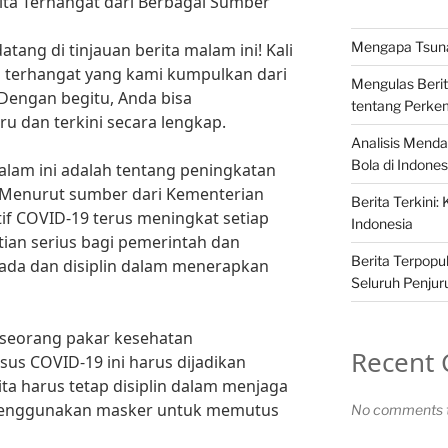
rita Terhangat dari Berbagai Sumber
Mengapa Tsunam
tang di tinjauan berita malam ini! Kali
a terhangat yang kami kumpulkan dari
Mengulas Berit
Dengan begitu, Anda bisa
tentang Perke
u dan terkini secara lengkap.
Analisis Mend
Bola di Indones
malam ini adalah tentang peningkatan
. Menurut sumber dari Kementerian
Berita Terkini:
tif COVID-19 terus meningkat setiap
Indonesia
atian serius bagi pemerintah dan
Berita Terpopul
ada dan disiplin dalam menerapkan
Seluruh Penjur
a, seorang pakar kesehatan
Recent
us COVID-19 ini harus dijadikan
ita harus tetap disiplin dalam menjaga
 menggunakan masker untuk memutus
No comments t