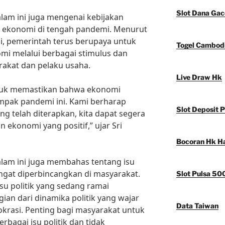
Slot Dana Gac
malam ini juga mengenai kebijakan
n ekonomi di tengah pandemi. Menurut
i, pemerintah terus berupaya untuk
Togel Cambod
i melalui berbagai stimulus dan
akat dan pelaku usaha.
Live Draw Hk
ntuk memastikan bahwa ekonomi
ampak pandemi ini. Kami berharap
Slot Deposit P
g telah diterapkan, kita dapat segera
 ekonomi yang positif,” ujar Sri
Bocoran Hk Har
malam ini juga membahas tentang isu
angat diperbincangkan di masyarakat.
Slot Pulsa 50
“Isu politik yang sedang ramai
ian dari dinamika politik yang wajar
Data Taiwan
okrasi. Penting bagi masyarakat untuk
rbagai isu politik dan tidak