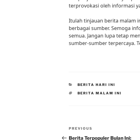
terprovokasi oleh informasi ya
Itulah tinjauan berita malam 
berbagai sumber. Semoga info
semua. Jangan lupa tetap men
sumber-sumber terpercaya. T
CATEGORIES
BERITA HARI INI
TAGS
BERITA MALAM INI
Post
Previous
PREVIOUS
navigation
Post
Berita Terpopuler Bulan Ini: