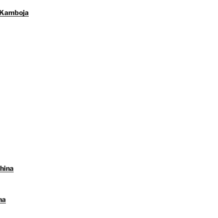
 Kamboja
hina
na