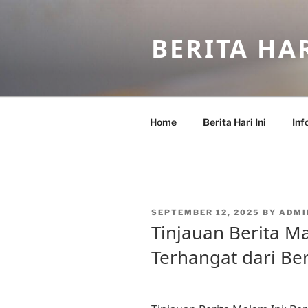
Skip
to
BERITA HAR
content
Home
Berita Hari Ini
Inf
POSTED
SEPTEMBER 12, 2025
BY
ADMI
ON
Tinjauan Berita Ma
Terhangat dari B