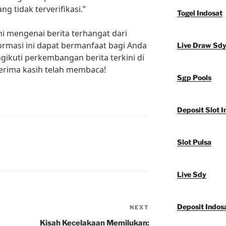
ng tidak terverifikasi.”
Togel Indosat
ini mengenai berita terhangat dari
rmasi ini dapat bermanfaat bagi Anda
Live Draw Sd
gikuti perkembangan berita terkini di
erima kasih telah membaca!
Sgp Pools
Deposit Slot I
Slot Pulsa
Live Sdy
Deposit Indos
NEXT
Next
Post
Kisah Kecelakaan Memilukan: